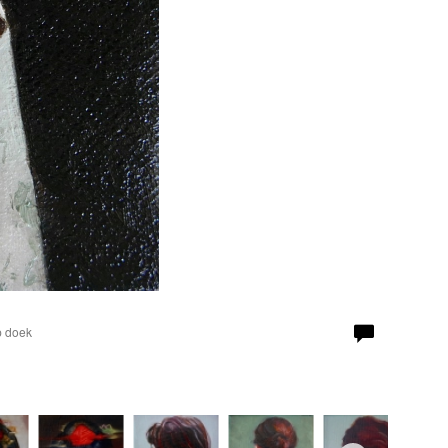
p doek