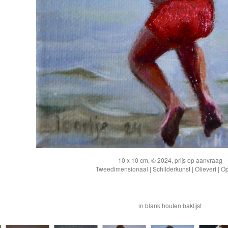
10 x 10 cm, © 2024, prijs op aanvraag
Tweedimensionaal | Schilderkunst | Olieverf | O
in blank houten baklijst