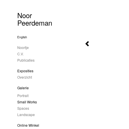
Noor
Peerdeman
English
Noortje
C.V.
Publicaties
Exposities
Overzicht
Galerie
Portrait
Small Works
Spaces
Landscape
Online Winkel